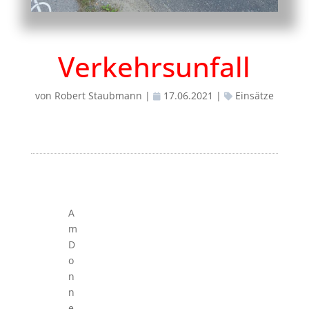
Verkehrsunfall
von
Robert Staubmann
|
17.06.2021
|
Einsätze
A
m
D
o
n
n
e