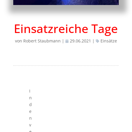
Einsatzreiche Tage
von
Robert Staubmann
|
29.06.2021
|
Einsätze
I
n
d
e
n
v
e