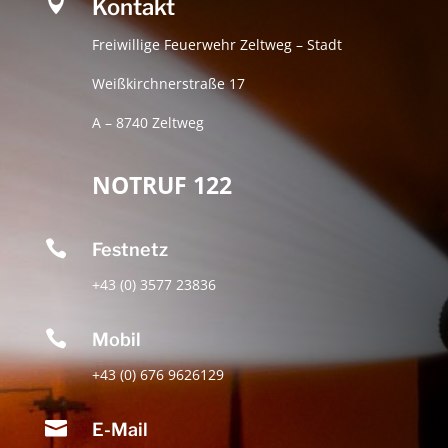

Kontakt
Freiwillige Feuerwehr Zeltweg – Stadt
Weißkirchnerstraße 17
A – 8740 Zeltweg
NOTRUF 122

Festnetz
+43 (0) 3577 23836

Mobil
+43 (0) 676 9626129

E-Mail