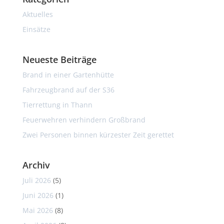
Aktuelles
Einsätze
Neueste Beiträge
Brand in einer Gartenhütte
Fahrzeugbrand auf der S36
Tierrettung in Thann
Feuerwehren verhindern Großbrand
Zwei Personen binnen kürzester Zeit gerettet
Archiv
Juli 2026
(5)
Juni 2026
(1)
Mai 2026
(8)