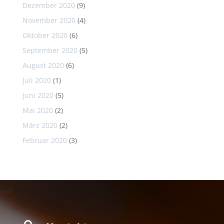
Dezember 2020
(9)
November 2020
(4)
Oktober 2020
(6)
September 2020
(5)
August 2020
(6)
Juli 2020
(1)
Juni 2020
(5)
Mai 2020
(2)
März 2020
(2)
Februar 2020
(3)