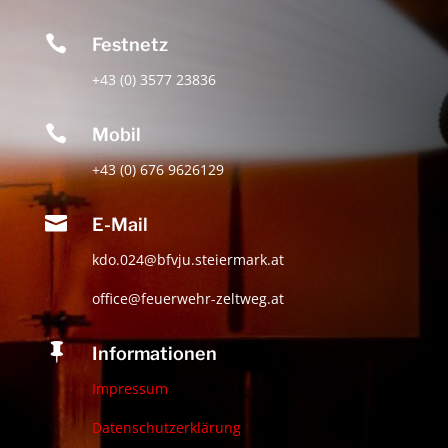

Festnetz
+43 (0) 3577 23836

Mobil
+43 (0) 676 9626129

E-Mail
kdo.024@bfvju.steiermark.at
office@feuerwehr-zeltweg.at

Informationen
Impressum
Datenschutzerklärung