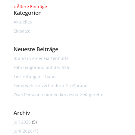
« Ältere Einträge
Kategorien
Aktuelles
Einsätze
Neueste Beiträge
Brand in einer Gartenhütte
Fahrzeugbrand auf der S36
Tierrettung in Thann
Feuerwehren verhindern Großbrand
Zwei Personen binnen kürzester Zeit gerettet
Archiv
Juli 2026
(5)
Juni 2026
(1)