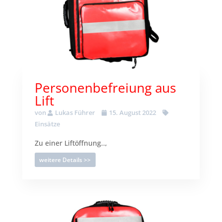
Personenbefreiung aus
Lift
von
Lukas Führer
15. August 2022
Einsätze
Zu einer Liftöffnung..,
weitere Details >>