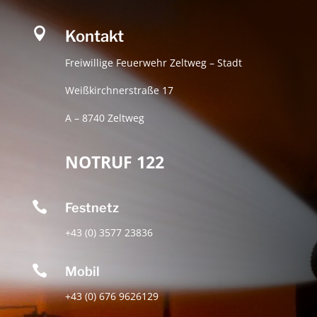

Kontakt
Freiwillige Feuerwehr Zeltweg – Stadt
Weißkirchnerstraße 17
A – 8740 Zeltweg
NOTRUF 122

Festnetz
+43 (0) 3577 23836

Mobil
+43 (0) 676 9626129