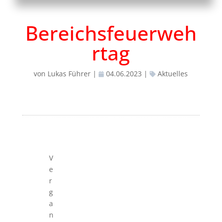
Bereichsfeuerweh
rtag
von
Lukas Führer
|
04.06.2023
|
Aktuelles
V
e
r
g
a
n