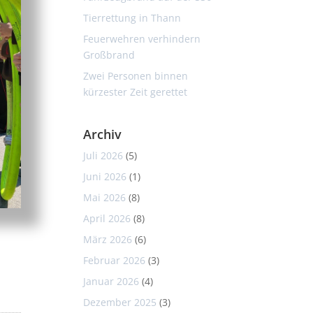
Tierrettung in Thann
Feuerwehren verhindern
Großbrand
Zwei Personen binnen
kürzester Zeit gerettet
Archiv
Juli 2026
(5)
Juni 2026
(1)
Mai 2026
(8)
April 2026
(8)
März 2026
(6)
Februar 2026
(3)
Januar 2026
(4)
Dezember 2025
(3)