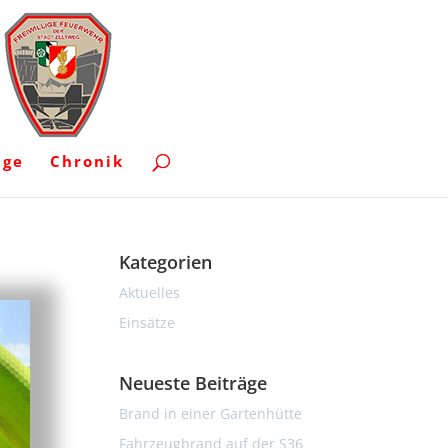
uge
Chronik
Kategorien
Aktuelles
Einsätze
Neueste Beiträge
Brand in einer Gartenhütte
Fahrzeugbrand auf der S36