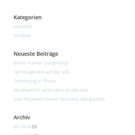
Kategorien
Aktuelles
Einsätze
Neueste Beiträge
Brand in einer Gartenhütte
Fahrzeugbrand auf der S36
Tierrettung in Thann
Feuerwehren verhindern Großbrand
Zwei Personen binnen kürzester Zeit gerettet
Archiv
Juli 2026
(5)