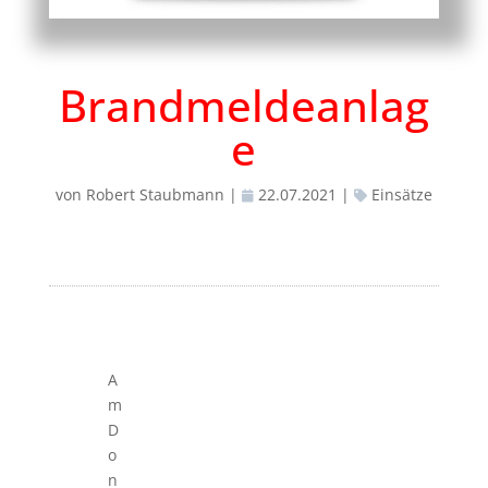
Brandmeldeanlag
e
von
Robert Staubmann
|
22.07.2021
|
Einsätze
A
m
D
o
n