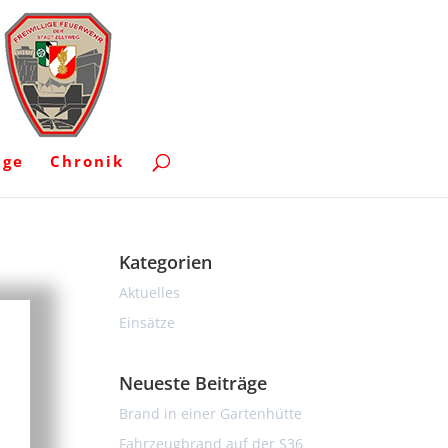
uge
Chronik
Kategorien
Aktuelles
Einsätze
Neueste Beiträge
Brand in einer Gartenhütte
Fahrzeugbrand auf der S36