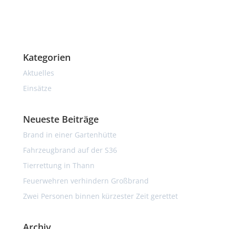
Kategorien
Aktuelles
Einsätze
Neueste Beiträge
Brand in einer Gartenhütte
Fahrzeugbrand auf der S36
Tierrettung in Thann
Feuerwehren verhindern Großbrand
Zwei Personen binnen kürzester Zeit gerettet
Archiv