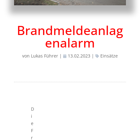
Brandmeldeanlag
enalarm
von
Lukas Führer
|
13.02.2023
|
Einsätze
D
i
e
F
r