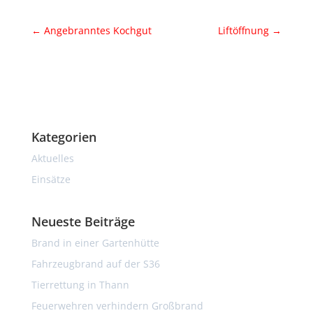
←
Angebranntes Kochgut
Liftöffnung
→
Kategorien
Aktuelles
Einsätze
Neueste Beiträge
Brand in einer Gartenhütte
Fahrzeugbrand auf der S36
Tierrettung in Thann
Feuerwehren verhindern Großbrand