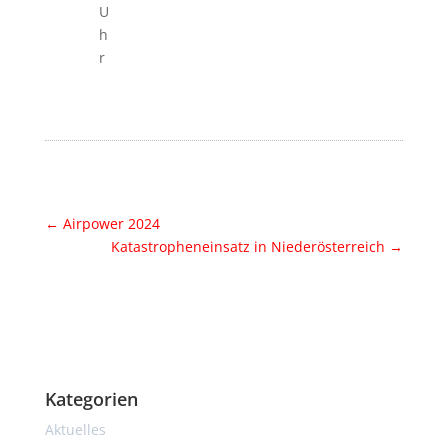
U
h
r
←
Airpower 2024
Katastropheneinsatz in Niederösterreich
→
Kategorien
Aktuelles