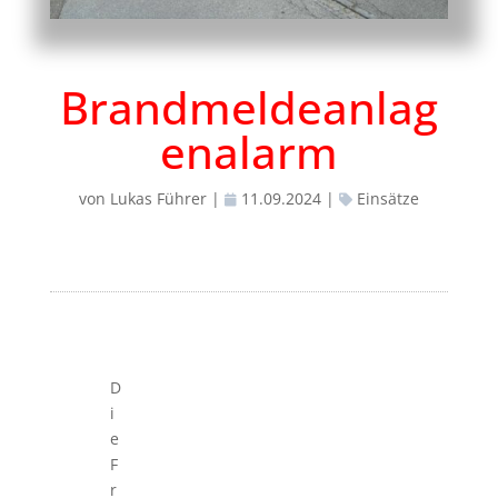
Brandmeldeanlag
enalarm
von
Lukas Führer
|
11.09.2024
|
Einsätze
D
i
e
F
r