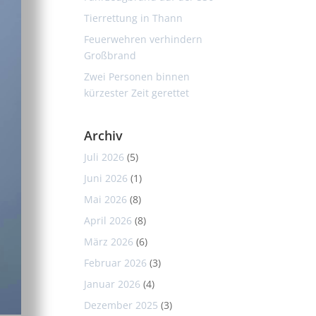
Tierrettung in Thann
Feuerwehren verhindern
Großbrand
Zwei Personen binnen
kürzester Zeit gerettet
Archiv
Juli 2026
(5)
Juni 2026
(1)
Mai 2026
(8)
April 2026
(8)
März 2026
(6)
Februar 2026
(3)
Januar 2026
(4)
Dezember 2025
(3)