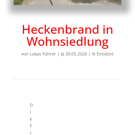
Heckenbrand in
Wohnsiedlung
von
Lukas Führer
|
30.05.2026
|
Einsätze
D
i
e
F
r