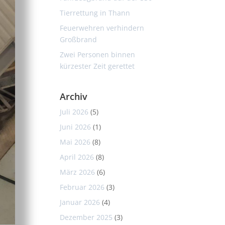
Tierrettung in Thann
Feuerwehren verhindern
Großbrand
Zwei Personen binnen
kürzester Zeit gerettet
Archiv
Juli 2026
(5)
Juni 2026
(1)
Mai 2026
(8)
April 2026
(8)
März 2026
(6)
Februar 2026
(3)
Januar 2026
(4)
Dezember 2025
(3)