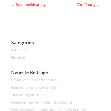
←
Brandmeldeanlage
Türöffnung
→
Kategorien
Aktuelles
Einsätze
Neueste Beiträge
Brand in einer Gartenhütte
Fahrzeugbrand auf der S36
Tierrettung in Thann
Feuerwehren verhindern Großbrand
Zwei Personen binnen kürzester Zeit gerettet