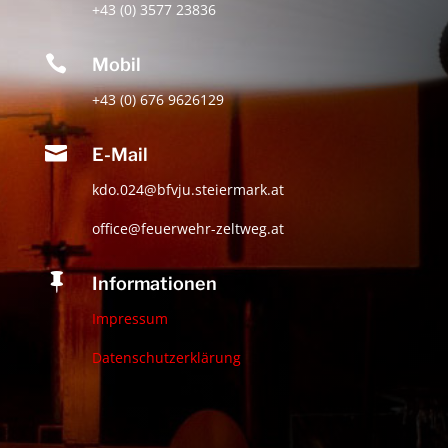
+43 (0) 3577 23836

Mobil
+43 (0) 676 9626129

E-Mail
kdo.024@bfvju.steiermark.at
office@feuerwehr-zeltweg.at

Informationen
Impressum
Datenschutzerklärung