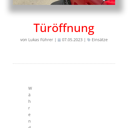
Türöffnung
von
Lukas Führer
|
07.05.2023
|
Einsätze
W
ä
h
r
e
n
d