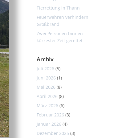
Tierrettung in Thann
Feuerwehren verhindern
Großbrand
Zwei Personen binnen
kürzester Zeit gerettet
Archiv
Juli 2026
(5)
Juni 2026
(1)
Mai 2026
(8)
April 2026
(8)
März 2026
(6)
Februar 2026
(3)
Januar 2026
(4)
Dezember 2025
(3)