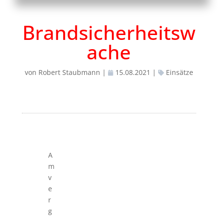
Brandsicherheitsw
ache
von
Robert Staubmann
|
15.08.2021
|
Einsätze
A
m
v
e
r
g