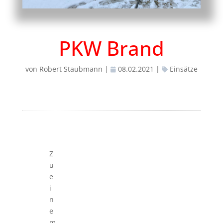
PKW Brand
von
Robert Staubmann
|
08.02.2021
|
Einsätze
Z
u
e
i
n
e
m