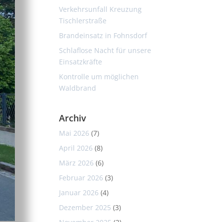
Verkehrsunfall Kreuzung
Tischlerstraße
Brandeinsatz in Fohnsdorf
Schlaflose Nacht für unsere
Einsatzkräfte
Kontrolle um möglichen
Waldbrand
Archiv
Mai 2026
(7)
April 2026
(8)
März 2026
(6)
Februar 2026
(3)
Januar 2026
(4)
Dezember 2025
(3)