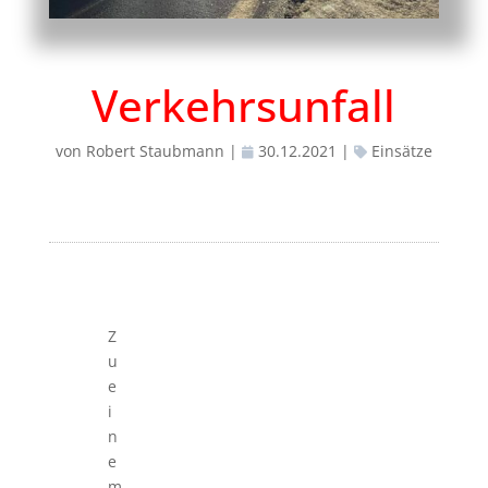
Verkehrsunfall
von
Robert Staubmann
|
30.12.2021
|
Einsätze
Z
u
e
i
n
e
m